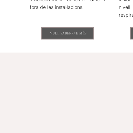
fora de les instal·lacions.
nivel
respir
VULL SABER-NE MÉS