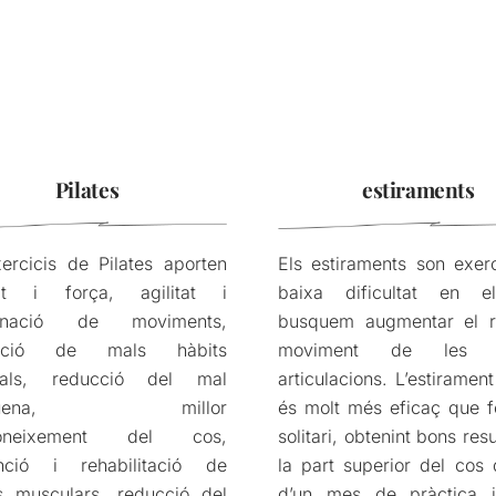
Pilates
estiraments
ercicis de Pilates aporten
Els estiraments son exer
itat i força, agilitat i
baixa dificultat en 
dinació de moviments,
busquem augmentar el 
ecció de mals hàbits
moviment de les n
rals, reducció del mal
articulacions. L’estirament
squena, millor
és molt més eficaç que f
coneixement del cos,
solitari, obtenint bons res
nció i rehabilitació de
la part superior del cos
ns musculars, reducció del
d’un mes de pràctica 