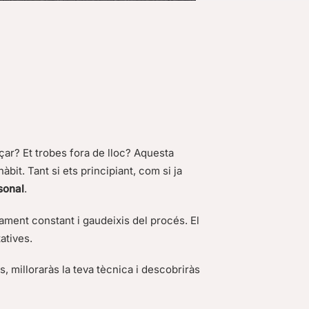
ar? Et trobes fora de lloc? Aquesta
bit. Tant si ets principiant, com si ja
sonal
.
ment constant i gaudeixis del procés. El
atives.
, milloraràs la teva tècnica i descobriràs