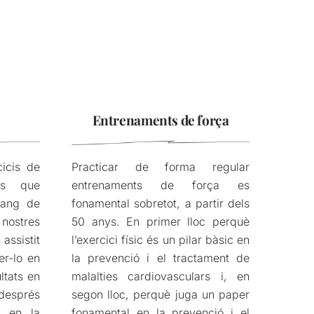
Entrenaments de força
cicis de
Practicar de forma regular
els que
entrenaments de força es
rang de
fonamental sobretot, a partir dels
ostres
50 anys. En primer lloc perquè
 assistit
l’exercici físic és un pilar bàsic en
er-lo en
la prevenció i el tractament de
ultats en
malalties cardiovasculars i, en
 després
segon lloc, perquè juga un paper
i en la
fonamental en la prevenció i el