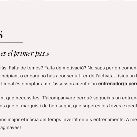
s
s el primer pas.»
nàs. Falta de temps? Falta de motivació? No saps per on començ
cipiant o encara no has aconseguit fer de l’activitat física un hà
i, l’ideal és comptar amb l’assessorament d’un
entrenador/a per
ent que necessites. T’acompanyaré perquè segueixis un entrena
s que et marquis i de ben segur, que superes les teves expect
tens major eficàcia del temps invertit en els entrenaments. A més
maginaves!