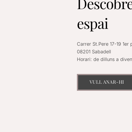
Descobre
espai
Carrer St.Pere 17-19 1er 
08201 Sabadell
Horari: de dilluns a div
VULL ANAR-HI