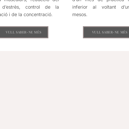
l d’estrès, control de la
inferior al voltant d’
ació i de la concentració.
mesos.
VULL SABER-NE MÉS
VULL SABER-NE MÉS