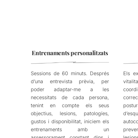
Entrenaments personalitzats
Sessions de 60 minuts. Després
Els ex
d’una entrevista prèvia, per
vital
poder adaptar-me a les
coor
necessitats de cada persona,
corr
tenint en compte els seus
postu
objectius, lesions, patologíes,
d’e
gustos i disponibilitat, iniciem els
auto
entrenaments amb un
preve
assessorament constant dins i
lesio