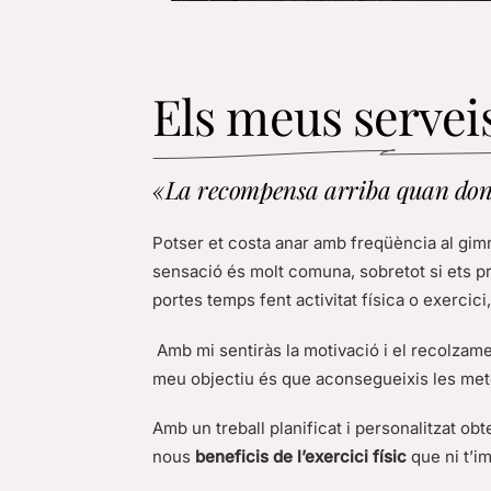
Els meus servei
«La recompensa arriba quan done
Potser et costa anar amb freqüència al gim
sensació és molt comuna, sobretot si ets prin
portes temps fent activitat física o exercic
Amb mi sentiràs la motivació i el recolzam
meu objectiu és que aconsegueixis les mete
Amb un treball planificat i personalitzat ob
nous
beneficis de l’exercici físic
que ni t’i